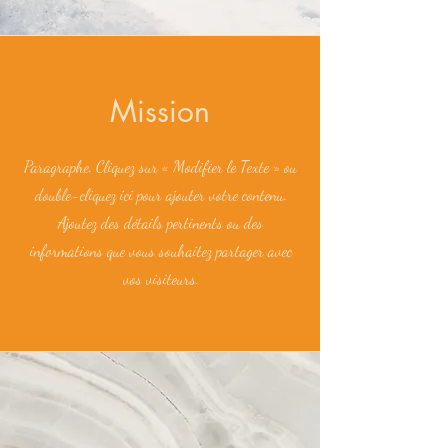
Mission
Paragraphe. Cliquez sur « Modifier le Texte » ou
double-cliquez ici pour ajouter votre contenu.
Ajoutez des détails pertinents ou des
informations que vous souhaitez partager avec
vos visiteurs.